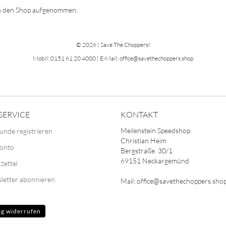
 in den Shop aufgenommen.
© 2026 | Save The Choppers!
Mobil: 0151 61 20 4000 | E-Mail: office@savethechoppers.shop
SERVICE
KONTAKT
Meilenstein Speedshop
unde registrieren
Christian Heim
Konto
Bergstraße. 30/1
69151 Neckargemünd
zettel
letter abonnieren
Mail: office@savethechoppers.sho
ag widerrufen