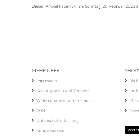
Diesen Artikel haben wir am Sonntag, 26. Februar 2023
MEHR ÜBER...
SHOP
Impressum
Als K
Zahlungsarten und Versand
Ihr 
Widerrufsrecht und -formular
Merk
AGB
News
Datenschutzerklärung
Kundenservice
Vertr