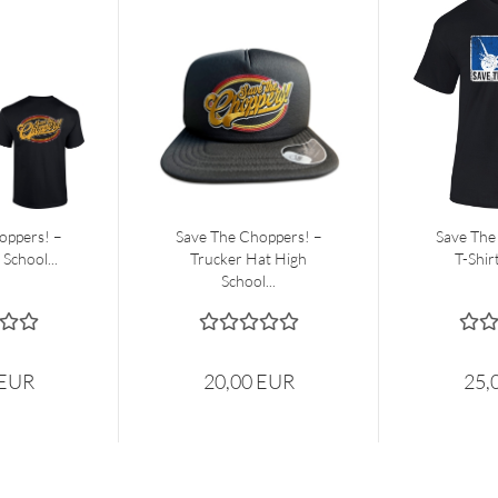
oppers! –
Save The Choppers! –
Save The
 School...
Trucker Hat High
T-Shir
School...
 EUR
20,00 EUR
25,