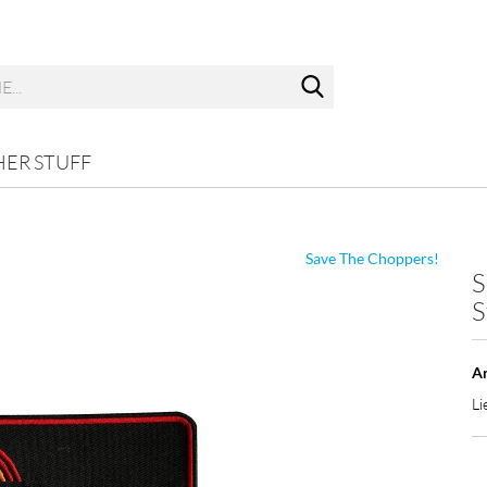
Suche...
ER STUFF
Save The Choppers!
S
S
Ar
Li