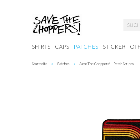
SHIRTS
CAPS
PATCHES
STICKER
OTH
»
»
Startseite
Patches
Save The Choppers! – Patch Stripes