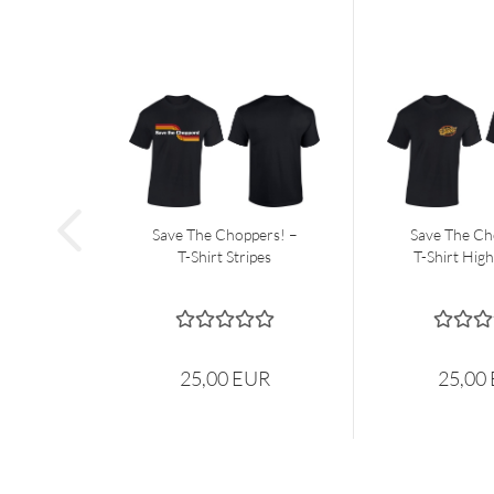
Save The Choppers! –
Save The Ch
T-Shirt Stripes
T-Shirt High
25,00 EUR
25,00