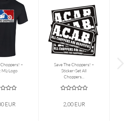
 Choppers! –
Save The Choppers! –
t ML-Logo
Sticker-Set All
Choppers...
00 EUR
2,00 EUR