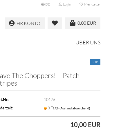
DE
Login
Merkzettel
0,00 EUR
IHR KONTO
ÜBER UNS
TOP
ave The Choppers! – Patch
tripes
t.Nr.:
10175
eferzeit:
8 Tage
(Ausland abweichend)
10,00 EUR